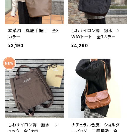
本革風 丸底手提げ 全3
しわナイロン調 撥水 2
カラー
WAYトート 全3カラー
¥3,190
¥4,290
しわナイロン調 撥水 リ
ナチュラル合皮 ショルダ
ュック 全3カラー
ーバッグ 三層構造 全4